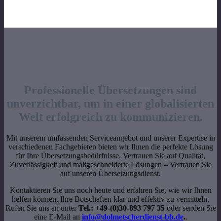
Professionelle Übersetzungen sind
unverzichtbar, um in einer globalisierten
Welt erfolgreich zu kommunizieren.
Mit unserem umfassenden Serviceangebot und unserer Expertise in
verschiedenen Fachgebieten bieten wir Ihnen die perfekte Lösung
für Ihre Übersetzungsbedürfnisse. Vertrauen Sie auf Qualität,
Zuverlässigkeit und maßgeschneiderte Lösungen – Vertrauen Sie
auf unseren Übersetzungsdienst.
Kontaktieren Sie uns noch heute und erfahren Sie, wie wir Ihnen
helfen können, Ihre Botschaften klar und effektiv zu vermitteln.
Rufen Sie uns an unter
Tel.: +49-(0)30-893 797 35
oder senden Sie
eine E-Mail an
info@dolmetscherdienst-bb.de
.
.