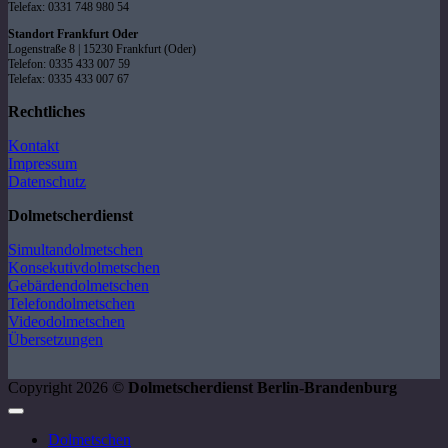
Telefax: 0331 748 980 54
Standort Frankfurt Oder
Logenstraße 8 | 15230 Frankfurt (Oder)
Telefon: 0335 433 007 59
Telefax: 0335 433 007 67
Rechtliches
Kontakt
Impressum
Datenschutz
Dolmetscherdienst
Simultandolmetschen
Konsekutivdolmetschen
Gebärdendolmetschen
Telefondolmetschen
Videodolmetschen
Übersetzungen
Copyright 2026 ©
Dolmetscherdienst Berlin-Brandenburg
Dolmetschen