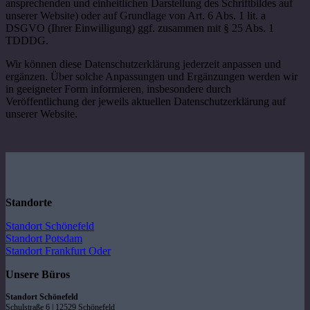
ansprechenden und einheitlichen Darstellung des Schriftbildes auf
unserer Website) oder auf Grundlage von Art. 6 Abs. 1 lit. a
DSGVO (Ihrer Einwilligung) ggf. zusammen mit § 25 Abs. 1
TDDDG.
Wir können diese Datenschutzerklärung jederzeit anpassen und
ergänzen. Über solche Anpassungen und Ergänzungen werden wir
in geeigneter Form informieren, insbesondere durch
Veröffentlichung der jeweils aktuellen Datenschutzerklärung auf
unserer Website.
Standorte
Standort Schönefeld
Standort Potsdam
Standort Frankfurt Oder
Unsere Büros
Standort Schönefeld
Schulstraße 6 | 12529 Schönefeld