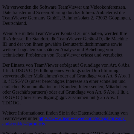
Wir verwenden die Software TeamViewer um Videokonferenzen,
Dateitransfer und Screen-Sharing durchzuführen. Anbieter ist die
TeamViewer Germany GmbH, Bahnhofsplatz 2, 73033 Göppingen,
Deutschland.
Wenn Sie mittels TeamViewer Kontakt zu uns haben, werden Ihre
IP-Adresse, Ihr Standort, die TeamViewer Geräte-ID, die Machine
ID und der von Ihnen gewählte Benutzerbildschirmname sowie
weitere Logdaten zur späteren Analyse und Behebung von
technischen Problemen von TeamViewer erfasst und verarbeitet.
Der Einsatz von TeamViewer erfolgt auf Grundlage von Art. 6 Abs.
1 lit. b DSGVO (Erfüllung eines Vertrags oder Durchführung
vorvertraglicher Maßnahmen) oder auf Grundlage von Art. 6 Abs. 1
lit. f DSGVO (unser berechtigtes Interesse an einer schnellen und
einfachen Kommunikation mit Kunden, Interessenten, Mitarbeitern
oder Geschäftspartnern) oder auf Grundlage von Art. 6 Abs. 1 lit. a
DSGVO (Ihrer Einwilligung) ggf. zusammen mit § 25 Abs. 1
TDDDG.
Weitere Informationen finden Sie in der Datenschutzerklärung von
TeamViewer unter
https://www.teamviewer.com/de/legal/privacy-
and-cookies/#products
.
Wir haben einen Auftragsverarbeitungsvertrag (AVV) mit dem oben