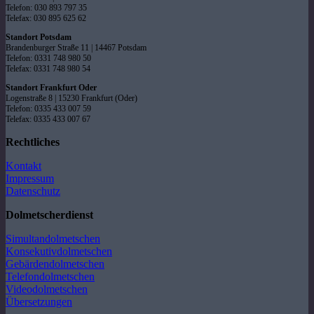
Telefon: 030 893 797 35
Telefax: 030 895 625 62
Standort Potsdam
Brandenburger Straße 11 | 14467 Potsdam
Telefon: 0331 748 980 50
Telefax: 0331 748 980 54
Standort Frankfurt Oder
Logenstraße 8 | 15230 Frankfurt (Oder)
Telefon: 0335 433 007 59
Telefax: 0335 433 007 67
Rechtliches
Kontakt
Impressum
Datenschutz
Dolmetscherdienst
Simultandolmetschen
Konsekutivdolmetschen
Gebärdendolmetschen
Telefondolmetschen
Videodolmetschen
Übersetzungen