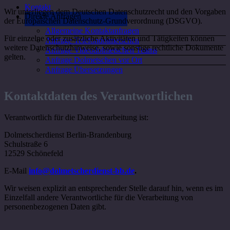
Kontakt
Wir unterliegen dem Deutschen Datenschutzrecht und den Vorgaben
Direkte Anfragen
der Europäischen Datenschutz-Grundverordnung (DSGVO).
Allgemeine Kontaktanfragen
Für einzelne oder zusätzliche Aktivitäten und Tätigkeiten können
Anfrage Telefondolmetschen
weitere Datenschutzhinweise, sowie sonstige rechtliche Dokumente
Anfrage Videodolmetschen Teams
gelten.
Anfrage Dolmetschen vor Ort
Anfrage Übersetzungen
Kontaktdaten des Verantwortlichen
Verantwortlich für die Datenverarbeitung ist:
Dolmetscherdienst Berlin-Brandenburg
Schulstraße 6
12529 Schönefeld
E-Mail
info@dolmetscherdienst-bb.de
.
Wir weisen explizit an entsprechender Stelle darauf hin, wenn es im
Einzelfall andere Verantwortliche für die Verarbeitung von
personenbezogenen Daten gibt.